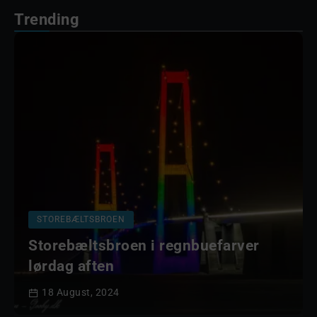
Trending
STOREBÆLTSBROEN
Storebæltsbroen i regnbuefarver
lørdag aften
18 August, 2024