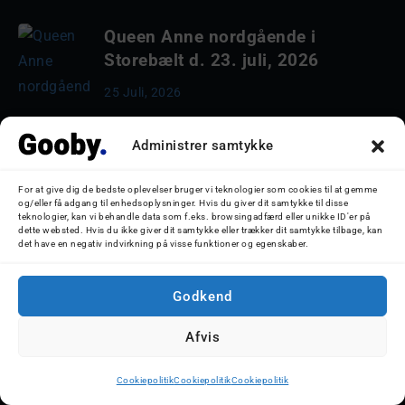
Queen Anne nordgående i
Storebælt d. 23. juli, 2026
25 Juli, 2026
Star Legend i København d. 22.
Administrer samtykke
juli, 2026
For at give dig de bedste oplevelser bruger vi teknologier som cookies til at gemme
22 Juli, 2026
og/eller få adgang til enhedsoplysninger. Hvis du giver dit samtykke til disse
teknologier, kan vi behandle data som f.eks. browsingadfærd eller unikke ID'er på
dette websted. Hvis du ikke giver dit samtykke eller trækker dit samtykke tilbage, kan
det have en negativ indvirkning på visse funktioner og egenskaber.
Godkend
© 2026 Nicolaj D. Jepsen - Gooby.dk
Afvis
Cookiepolitik
Cookiepolitik
Cookiepolitik