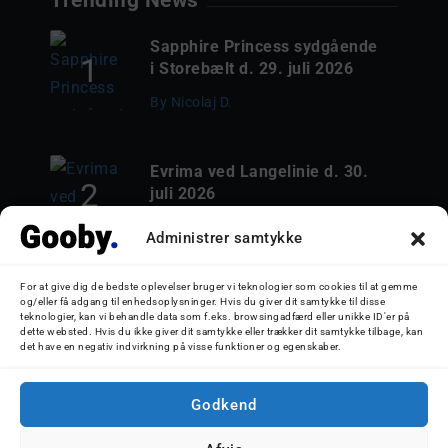
Trending News
Sapphire Princess sydgående
i Storebælt d. 29. juli 2026
By
Nicolaj D.
Evrima ved Langelinie d. 30.
juli 2026
By
Nicolaj D.
Administrer samtykke
Kronprins Frederik
For at give dig de bedste oplevelser bruger vi teknologier som cookies til at gemme
og/eller få adgang til enhedsoplysninger. Hvis du giver dit samtykke til disse
ankommer til Esbjerg d. 27.
teknologier, kan vi behandle data som f.eks. browsingadfærd eller unikke ID'er på
juli, 2026
dette websted. Hvis du ikke giver dit samtykke eller trækker dit samtykke tilbage, kan
det have en negativ indvirkning på visse funktioner og egenskaber.
By
Nicolaj D.
Godkend
Follow Us