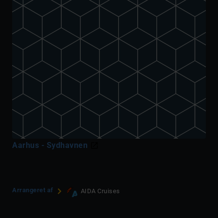
Aarhus - Sydhavnen
Arrangeret af
AIDA Cruises