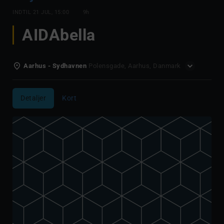
INDTIL
21 JUL, 15:00
9h
AIDAbella
Aarhus - Sydhavnen
Polensgade, Aarhus, Danmark
Detaljer
Kort