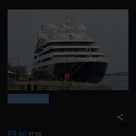
Krydstogtanløb
share
08 jul
07:00