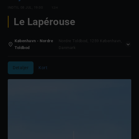
INDTIL
08 JUL, 19:00
12H
Le Lapérouse
København - Nordre
Nordre Toldbod, 1259 København,
Toldbod
Danmark
Detaljer
Kort