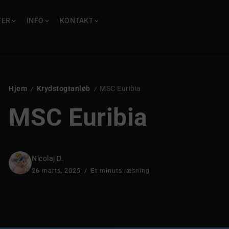
TER
INFO
KONTAKT
Hjem
Krydstogtanløb
MSC Euribia
/
/
MSC Euribia
Nicolaj D.
26 marts, 2025
Et minuts læsning