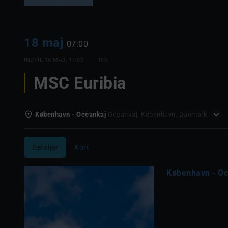
18 maj
07:00
INDTIL
18 MAJ, 17:00
10h
MSC Euribia
København - Oceankaj
Oceankaj, København, Danmark
Detaljer
Kort
København - O