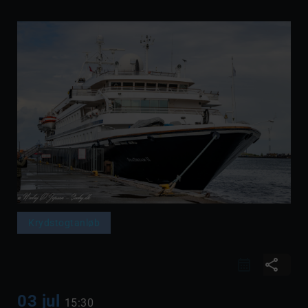
Krydstogtanløb
share
03 jul
15:30