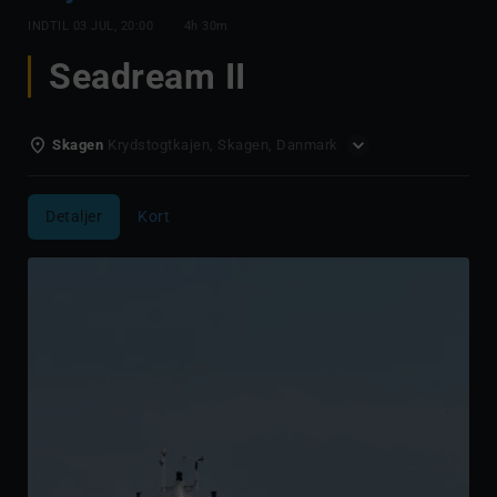
INDTIL
03 JUL, 20:00
4h 30m
Seadream II
Skagen
Krydstogtkajen, Skagen, Danmark
Detaljer
Kort