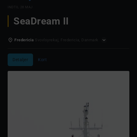
INDTIL
28 MAJ
SeaDream II
Fredericia
Svovlsyrekaj, Fredericia, Danmark
Detaljer
Kort