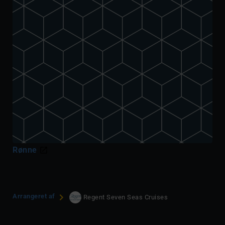
Rønne
Arrangeret af
Regent Seven Seas Cruises