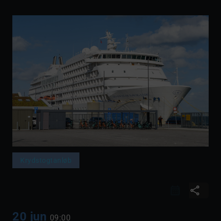
Krydstogtanløb
share
20 jun
09:00