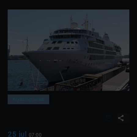
Krydstogtanløb
share
25 jul
07:00