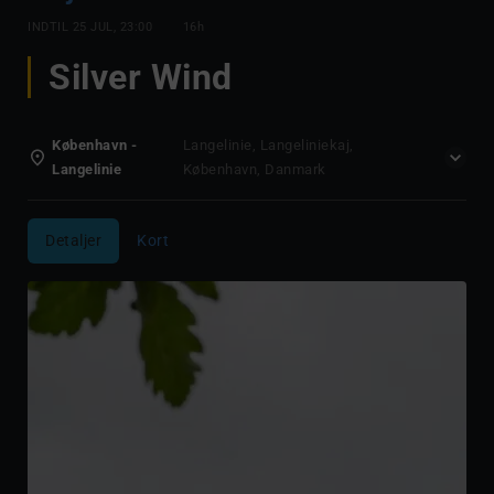
INDTIL
25 JUL, 23:00
16h
Silver Wind
København -
Langelinie, Langeliniekaj,
Langelinie
København, Danmark
Detaljer
Kort