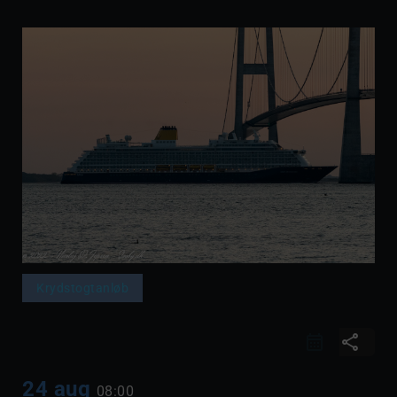
Krydstogtanløb
share
24 aug
08:00