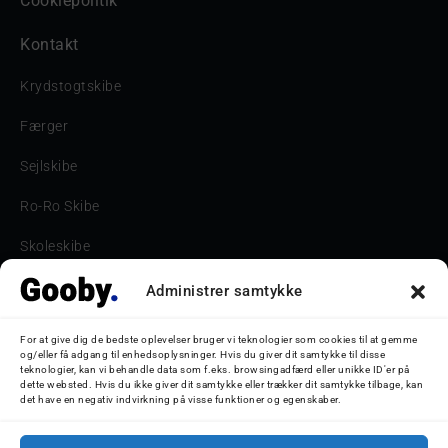
Cookiepolitik
Kontakt
Krydstogtskibe
Færger
Sejlskibe
Ro-Ro Skibe
Skoleskibe
Havne & Turbåde samt restaurantionsskibe
Administrer samtykke
Havne og Turbåde
For at give dig de bedste oplevelser bruger vi teknologier som cookies til at gemme
og/eller få adgang til enhedsoplysninger. Hvis du giver dit samtykke til disse
Bilskib
teknologier, kan vi behandle data som f.eks. browsingadfærd eller unikke ID'er på
dette websted. Hvis du ikke giver dit samtykke eller trækker dit samtykke tilbage, kan
det have en negativ indvirkning på visse funktioner og egenskaber.
Storebæltsbroen
Oceanliner