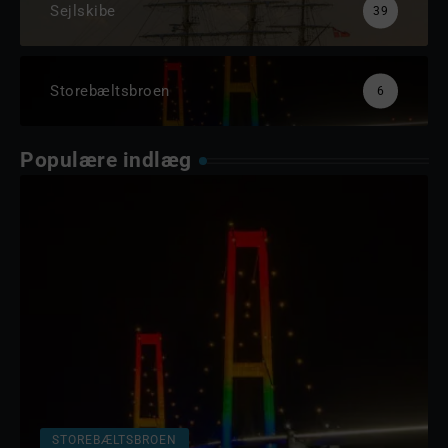
Sejlskibe
39
Storebæltsbroen
6
Populære indlæg
STOREBÆLTSBROEN