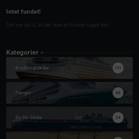
Intet fundet!
Det ser ud til, at der ikke er fundet noget her!
Kategorier
Krydstogtskibe
151
Færger
66
Ro-Ro Skibe
24