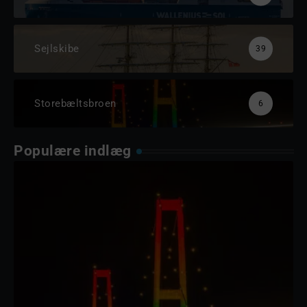
Sejlskibe
39
Storebæltsbroen
6
Populære indlæg