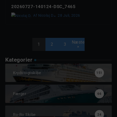
20260727-140124-DSC_7465
Af
Nicolaj D.
28 Juli, 2026
Næste
1
2
3
»
Kategorier
Krydstogtskibe
151
Færger
66
Ro-Ro Skibe
24