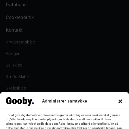
Database
Cookiepolitik
Kontakt
Krydstogtskibe
Færger
Sejlskibe
Ro-Ro Skibe
Skoleskibe
Havne & Turbåde samt restaurantionsskibe
Administrer samtykke
Havne og Turbåde
For at give dig de bedste oplevelser bruger vi teknologier som cookies til at gemme
og/eller få adgang til enhedsoplysninger. Hvis du giver dit samtykke til disse
Bilskib
teknologier, kan vi behandle data som f.eks. browsingadfærd eller unikke ID'er på
dette websted. Hvis du ikke giver dit samtykke eller trækker dit samtykke tilbage, kan