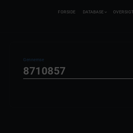
FORSIDE
DATABASE
OVERSIG
Gennemse
8710857