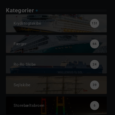
Kategorier
Krydstogtskibe
151
Færger
66
Ro-Ro Skibe
24
Sejlskibe
39
Storebæltsbroen
6