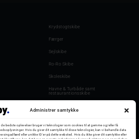
Krydstogtskibe
Færger
Sejlskibe
Ro-Ro Skibe
Skoleskibe
Havne & Turbåde samt
restaurantionsskibe
Havne og Turbåde
Administrer samtykke
Bilskib
g de bedste oplevelser bruger vi teknologier som cookies til at gemme og/eller få
Storebæltsbroen
edsoplysninger. Hvis du giver dit samtykke til disse teknologier, kan vi behandle data
wsingadfærd eller unikke ID'er på dette websted. Hvis du ikke giver dit samtykke eller