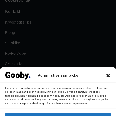
Cookiepolitik
Kontakt
Krydstogtskibe
Færger
Sejlskibe
Ro-Ro Skibe
Skoleskibe
Havne & Turbåde samt restaurantionsskibe
Administrer samtykke
Havne og Turbåde
For at give dig de bedste oplevelser bruger vi teknologier som cookies til at gemme
og/eller få adgang til enhedsoplysninger. Hvis du giver dit samtykke til disse
Bilskib
teknologier, kan vi behandle data som f.eks. browsingadfærd eller unikke ID'er på
dette websted. Hvis du ikke giver dit samtykke eller trækker dit samtykke tilbage, kan
det have en negativ indvirkning på visse funktioner og egenskaber.
Storebæltsbroen
Oceanliner