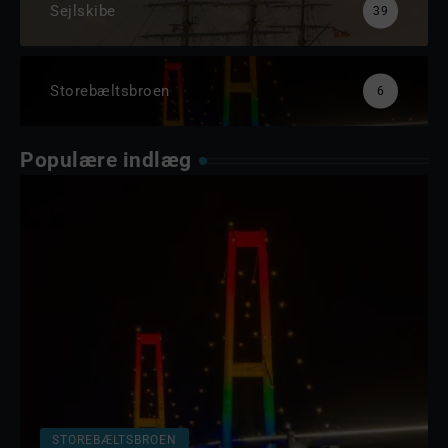
Sejlskibe
39
Storebæltsbroen
6
Populære indlæg
STOREBÆLTSBROEN