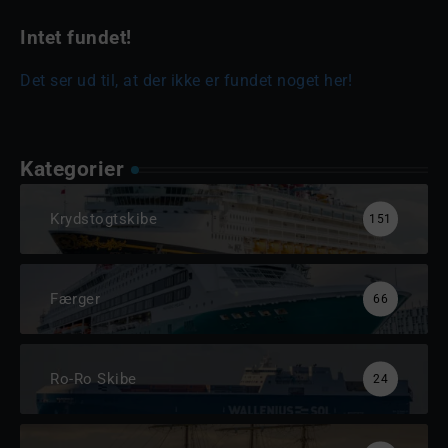
Intet fundet!
Det ser ud til, at der ikke er fundet noget her!
Kategorier
Krydstogtskibe
151
Færger
66
Ro-Ro Skibe
24