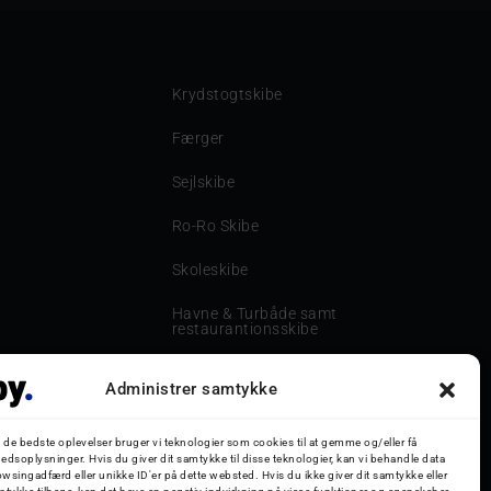
Krydstogtskibe
Færger
Sejlskibe
Ro-Ro Skibe
Skoleskibe
Havne & Turbåde samt
restaurantionsskibe
Havne og Turbåde
Administrer samtykke
Bilskib
g de bedste oplevelser bruger vi teknologier som cookies til at gemme og/eller få
Storebæltsbroen
edsoplysninger. Hvis du giver dit samtykke til disse teknologier, kan vi behandle data
wsingadfærd eller unikke ID'er på dette websted. Hvis du ikke giver dit samtykke eller