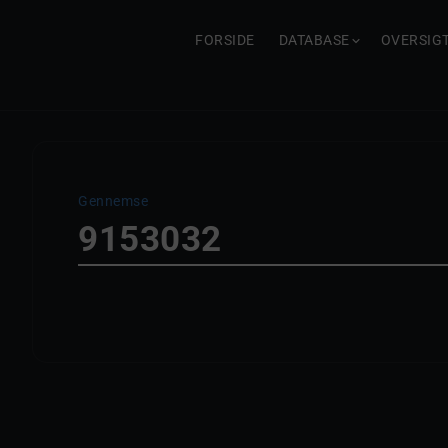
FORSIDE
DATABASE
OVERSIG
Gennemse
9153032