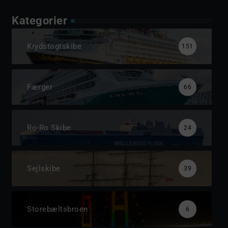
Kategorier
Krydstogtskibe
151
Færger
66
Ro-Ro Skibe
24
Sejlskibe
39
Storebæltsbroen
6