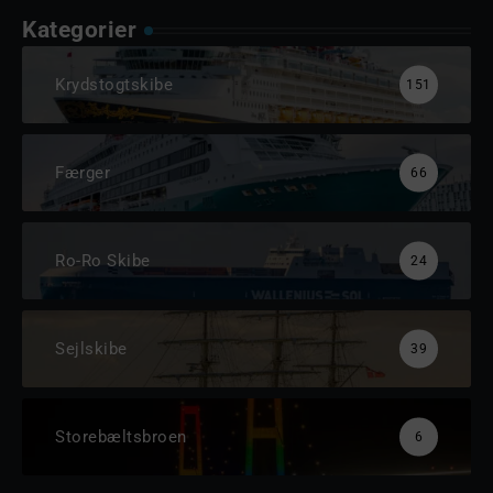
Kategorier
Krydstogtskibe
151
Færger
66
Ro-Ro Skibe
24
Sejlskibe
39
Storebæltsbroen
6