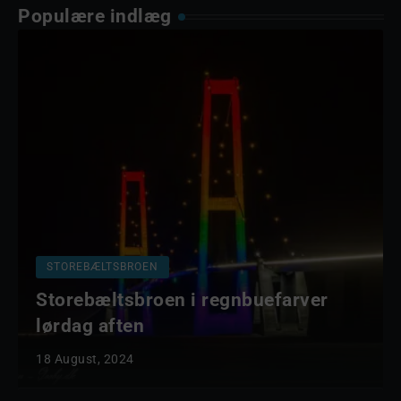
Populære indlæg
STOREBÆLTSBROEN
Storebæltsbroen i regnbuefarver
lørdag aften
18 August, 2024