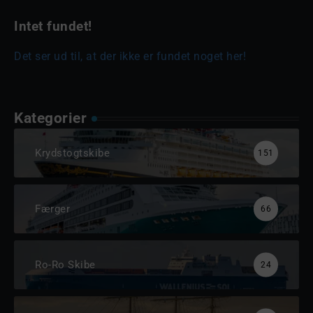
Intet fundet!
Det ser ud til, at der ikke er fundet noget her!
Kategorier
Krydstogtskibe
151
Færger
66
Ro-Ro Skibe
24