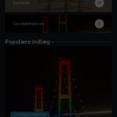
Sejlskibe
39
Storebæltsbroen
6
Populære indlæg
STOREBÆLTSBROEN