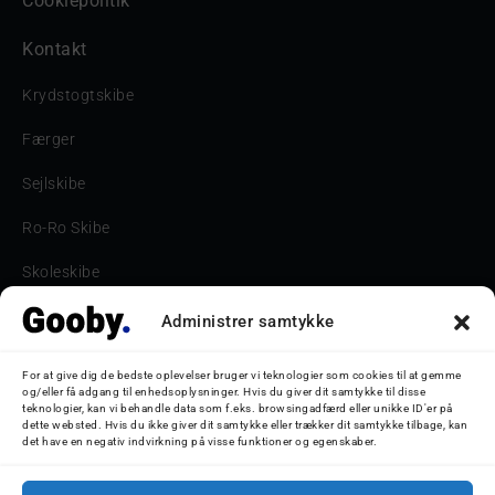
Cookiepolitik
Kontakt
Krydstogtskibe
Færger
Sejlskibe
Ro-Ro Skibe
Skoleskibe
Havne & Turbåde samt restaurantionsskibe
Administrer samtykke
Havne og Turbåde
For at give dig de bedste oplevelser bruger vi teknologier som cookies til at gemme
og/eller få adgang til enhedsoplysninger. Hvis du giver dit samtykke til disse
Bilskib
teknologier, kan vi behandle data som f.eks. browsingadfærd eller unikke ID'er på
dette websted. Hvis du ikke giver dit samtykke eller trækker dit samtykke tilbage, kan
det have en negativ indvirkning på visse funktioner og egenskaber.
Storebæltsbroen
Oceanliner