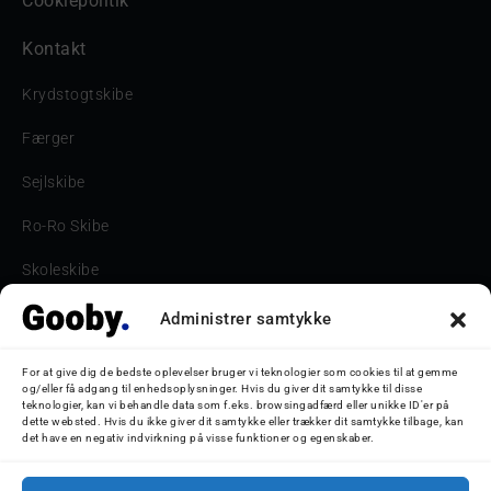
Cookiepolitik
Kontakt
Krydstogtskibe
Færger
Sejlskibe
Ro-Ro Skibe
Skoleskibe
Havne & Turbåde samt restaurantionsskibe
Administrer samtykke
Havne og Turbåde
For at give dig de bedste oplevelser bruger vi teknologier som cookies til at gemme
og/eller få adgang til enhedsoplysninger. Hvis du giver dit samtykke til disse
Bilskib
teknologier, kan vi behandle data som f.eks. browsingadfærd eller unikke ID'er på
dette websted. Hvis du ikke giver dit samtykke eller trækker dit samtykke tilbage, kan
det have en negativ indvirkning på visse funktioner og egenskaber.
Storebæltsbroen
Oceanliner