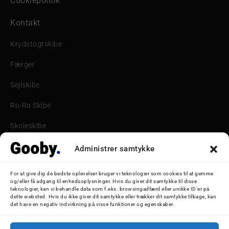
Cookiepolitik
Kontakt
Krydstogtskibe
Færger
Sejlskibe
Ro-Ro Skibe
Skoleskibe
Havne & Turbåde samt restaurantionsskibe
Administrer samtykke
Havne og Turbåde
For at give dig de bedste oplevelser bruger vi teknologier som cookies til at gemme
og/eller få adgang til enhedsoplysninger. Hvis du giver dit samtykke til disse
Bilskib
teknologier, kan vi behandle data som f.eks. browsingadfærd eller unikke ID'er på
dette websted. Hvis du ikke giver dit samtykke eller trækker dit samtykke tilbage, kan
det have en negativ indvirkning på visse funktioner og egenskaber.
Storebæltsbroen
Oceanliner