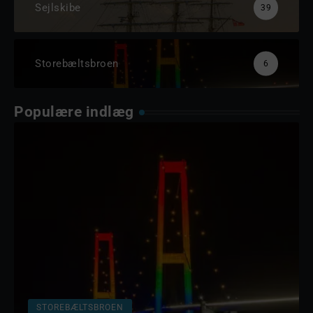
Sejlskibe
39
Storebæltsbroen
6
Populære indlæg
STOREBÆLTSBROEN