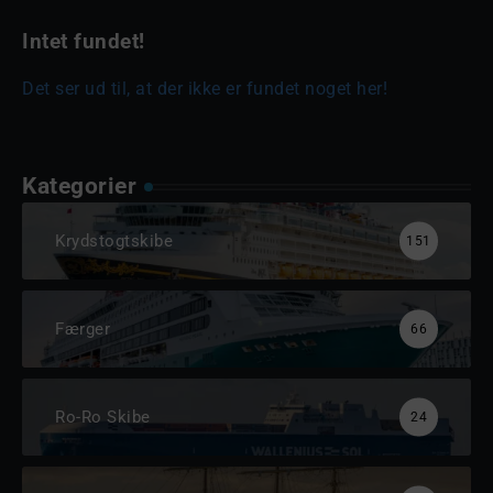
Intet fundet!
Det ser ud til, at der ikke er fundet noget her!
Kategorier
Krydstogtskibe
151
Færger
66
Ro-Ro Skibe
24