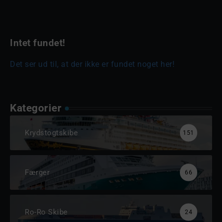
Intet fundet!
Det ser ud til, at der ikke er fundet noget her!
Kategorier
Krydstogtskibe
151
Færger
66
Ro-Ro Skibe
24