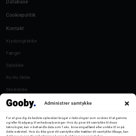
Database
Cookiepolitik
Kontakt
Krydstogtskibe
Færger
Sejlskibe
Ro-Ro Skibe
Skoleskibe
Havne & Turbåde samt restaurantionsskibe
Administrer samtykke
Havne og Turbåde
For at give dig de bedste oplevelser bruger vi teknologier som cookies til at gemme
og/eller få adgang til enhedsoplysninger. Hvis du giver dit samtykke til disse
Bilskib
teknologier, kan vi behandle data som f.eks. browsingadfærd eller unikke ID'er på
dette websted. Hvis du ikke giver dit samtykke eller trækker dit samtykke tilbage, kan