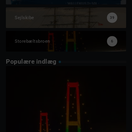
Sejlskibe
39
Storebæltsbroen
6
Populære indlæg