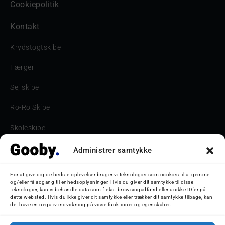
Cookiepolitik
Kontakt
Krydstogtskibe
Færger
Sejlskibe
Ro-Ro Skibe
Skoleskibe
Havne & Turbåde samt restaurantionsskibe
Administrer samtykke
Havne og Turbåde
For at give dig de bedste oplevelser bruger vi teknologier som cookies til at gemme
og/eller få adgang til enhedsoplysninger. Hvis du giver dit samtykke til disse
Bilskib
teknologier, kan vi behandle data som f.eks. browsingadfærd eller unikke ID'er på
dette websted. Hvis du ikke giver dit samtykke eller trækker dit samtykke tilbage, kan
det have en negativ indvirkning på visse funktioner og egenskaber.
Storebæltsbroen