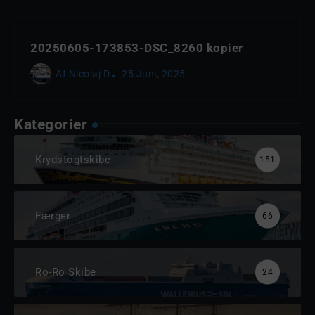
20250605-173853-DSC_8260 kopier
Af
Nicolaj D.
25 Juni, 2025
Kategorier
Krydstogtskibe
151
Færger
66
Ro-Ro Skibe
24