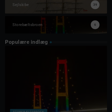
Sejlskibe
39
Storebæltsbroen
6
Populære indlæg