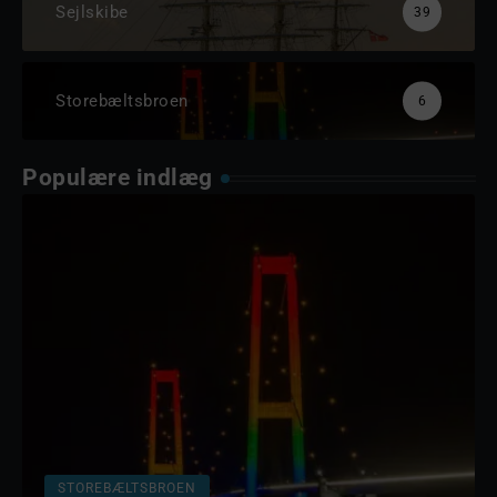
Sejlskibe
39
Storebæltsbroen
6
Populære indlæg
STOREBÆLTSBROEN