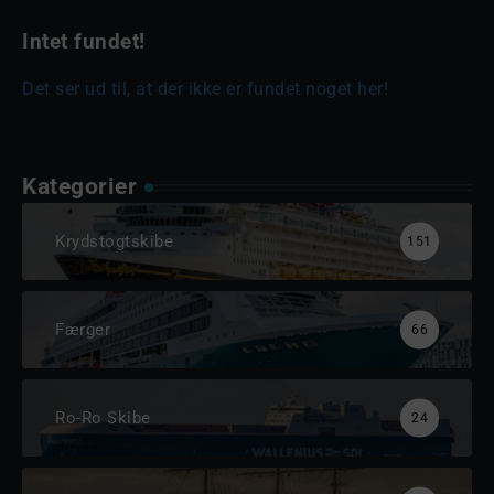
Intet fundet!
Det ser ud til, at der ikke er fundet noget her!
Kategorier
Krydstogtskibe
151
Færger
66
Ro-Ro Skibe
24