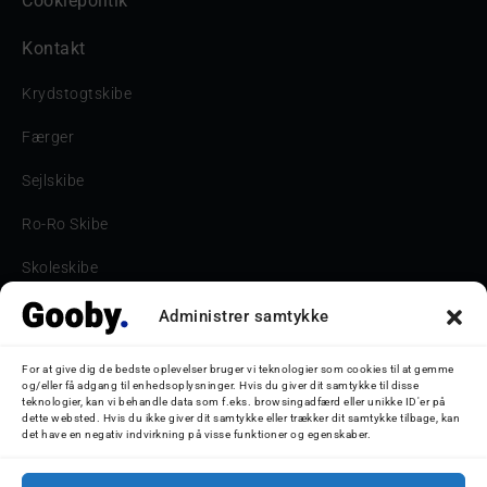
Cookiepolitik
Kontakt
Krydstogtskibe
Færger
Sejlskibe
Ro-Ro Skibe
Skoleskibe
Havne & Turbåde samt restaurantionsskibe
Administrer samtykke
Havne og Turbåde
For at give dig de bedste oplevelser bruger vi teknologier som cookies til at gemme
og/eller få adgang til enhedsoplysninger. Hvis du giver dit samtykke til disse
Bilskib
teknologier, kan vi behandle data som f.eks. browsingadfærd eller unikke ID'er på
dette websted. Hvis du ikke giver dit samtykke eller trækker dit samtykke tilbage, kan
det have en negativ indvirkning på visse funktioner og egenskaber.
Storebæltsbroen
Oceanliner