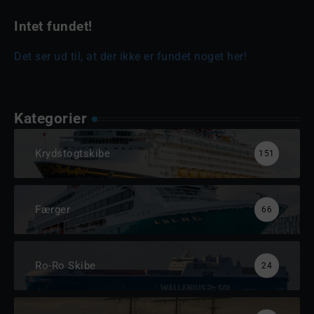
Intet fundet!
Det ser ud til, at der ikke er fundet noget her!
Kategorier
Krydstogtskibe
151
Færger
66
Ro-Ro Skibe
24