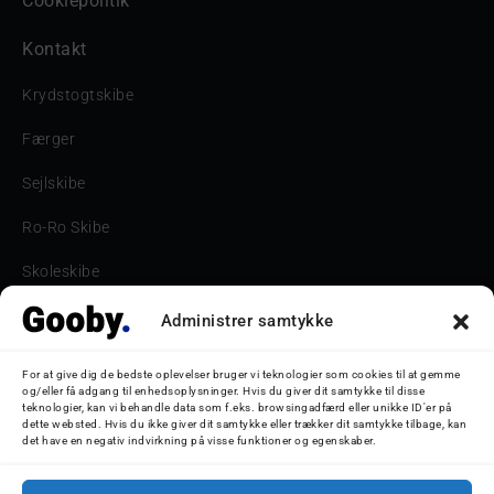
Cookiepolitik
Kontakt
Krydstogtskibe
Færger
Sejlskibe
Ro-Ro Skibe
Skoleskibe
Havne & Turbåde samt restaurantionsskibe
Administrer samtykke
Havne og Turbåde
For at give dig de bedste oplevelser bruger vi teknologier som cookies til at gemme
og/eller få adgang til enhedsoplysninger. Hvis du giver dit samtykke til disse
Bilskib
teknologier, kan vi behandle data som f.eks. browsingadfærd eller unikke ID'er på
dette websted. Hvis du ikke giver dit samtykke eller trækker dit samtykke tilbage, kan
det have en negativ indvirkning på visse funktioner og egenskaber.
Storebæltsbroen
Oceanliner