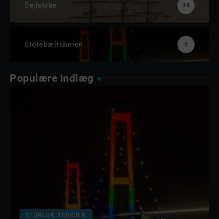
Sejlskibe
39
Storebæltsbroen
6
Populære indlæg
STOREBÆLTSBROEN