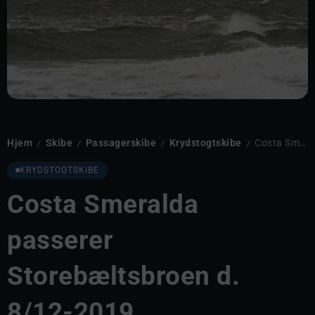
Hjem
Skibe
Passagerskibe
Krydstogtskibe
Costa Smeralda passerer Storebæltsbroen d. 8/12-2019
/
/
/
/
KRYDSTOGTSKIBE
Costa Smeralda
passerer
Storebæltsbroen d.
8/12-2019