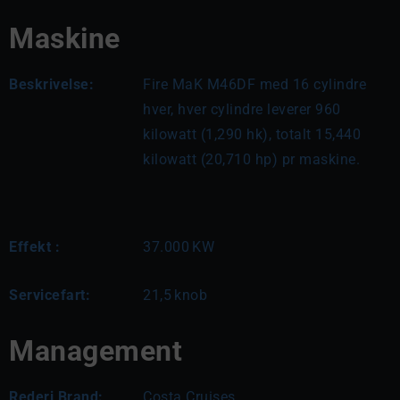
Maskine
Beskrivelse:
Fire MaK M46DF med 16 cylindre 
hver, hver cylindre leverer 960 
kilowatt (1,290 hk), totalt 15,440 
kilowatt (20,710 hp) pr maskine.
Effekt :
37.000
KW
Servicefart:
21,5
knob
Management
Rederi Brand:
Costa Cruises