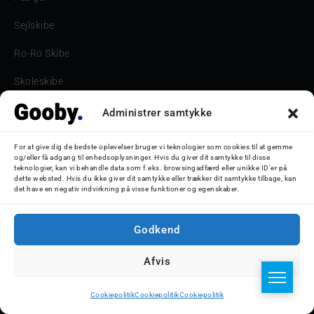
Sejlskibe
Ro-Ro Skibe
Skoleskibe
Havne & Turbåde samt restaurantionsskibe
Administrer samtykke
Havne og Turbåde
For at give dig de bedste oplevelser bruger vi teknologier som cookies til at gemme
og/eller få adgang til enhedsoplysninger. Hvis du giver dit samtykke til disse
Bilskib
teknologier, kan vi behandle data som f.eks. browsingadfærd eller unikke ID'er på
dette websted. Hvis du ikke giver dit samtykke eller trækker dit samtykke tilbage, kan
det have en negativ indvirkning på visse funktioner og egenskaber.
Storebæltsbroen
Oceanliner
Godkend
Afvis
© 2026 Nicolaj D. Jepsen - Gooby.dk
Cookiepolitik
Cookiepolitik
Cookiepolitik