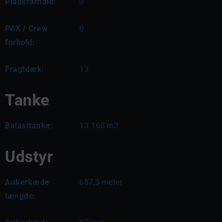
Pladsforhold:
0
PAX / Crew
0
forhold:
Fragtdæk:
13
Tanke
Balasttanke:
13.168
m3
Udstyr
Ankerkæde
687,5
meter
længde: