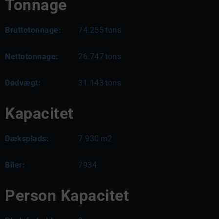
Tonnage
Bruttotonnage:
74.255
tons
Nettotonnage:
26.747
tons
Dødvægt:
31.143
tons
Kapacitet
Dæksplads:
7.930
m2
Biler:
7934
Person Kapacitet