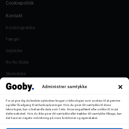
Cookiepolitik
Kontakt
Krydstogtskibe
Færger
Sejlskibe
Ro-Ro Skibe
Skoleskibe
Havne & Turbåde samt restaurantionsskibe
Administrer samtykke
Havne og Turbåde
For at give dig de bedste oplevelser bruger vi teknologier som cookies til at gemme
og/eller få adgang til enhedsoplysninger. Hvis du giver dit samtykke til disse
Bilskib
teknologier, kan vi behandle data som f.eks. browsingadfærd eller unikke ID'er på
dette websted. Hvis du ikke giver dit samtykke eller trækker dit samtykke tilbage, kan
det have en negativ indvirkning på visse funktioner og egenskaber.
Storebæltsbroen