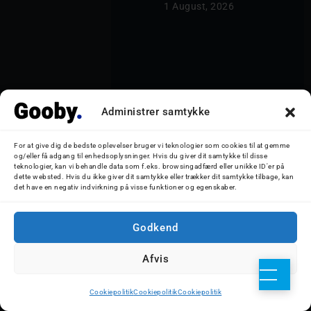
                1 August, 2026            
Administrer samtykke
For at give dig de bedste oplevelser bruger vi teknologier som cookies til at gemme
og/eller få adgang til enhedsoplysninger. Hvis du giver dit samtykke til disse
teknologier, kan vi behandle data som f.eks. browsingadfærd eller unikke ID'er på
dette websted. Hvis du ikke giver dit samtykke eller trækker dit samtykke tilbage, kan
            Kronprins Frederik 
det have en negativ indvirkning på visse funktioner og egenskaber.
ankommer til Esbjerg d. 
27. juli, 2026        
Godkend
Afvis
Cookiepolitik
Cookiepolitik
Cookiepolitik