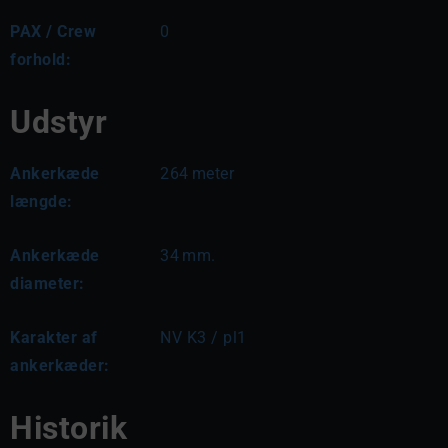
PAX / Crew
0
forhold:
Udstyr
Ankerkæde
264
meter
længde:
Ankerkæde
34
mm.
diameter:
Karakter af
NV K3 / pl1
ankerkæder:
Historik