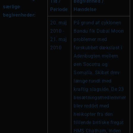
Tid / 
Begivenhed / 
særlige
Periode
Hændelse
begivenheder:
20. maj 
På grund af cyklonen 
2010 - 
Bandu fik Dubai Moon 
21. maj 
problemer med 
2010
forskubbet dækslast i 
Adenbugten mellem 
øen Socotra og 
Somalia. Skibet drev 
længe rundt med 
kraftig slagside. De 23 
besætningsmedlemmer 
blev reddet med 
helikopter fra den 
tililende britiske fregat 
HMS Chatham, inden 