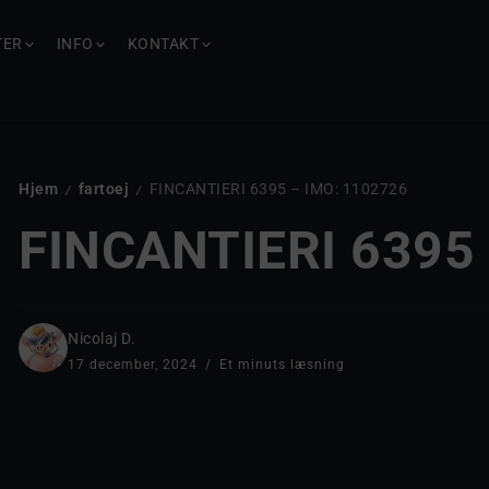
TER
INFO
KONTAKT
Hjem
fartoej
FINCANTIERI 6395 – IMO: 1102726
/
/
FINCANTIERI 6395
Nicolaj D.
17 december, 2024
Et minuts læsning