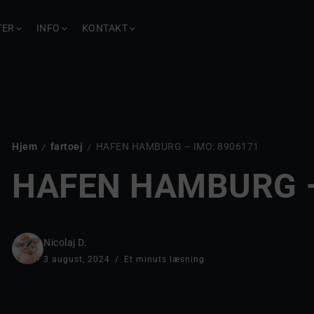
TER
INFO
KONTAKT
Hjem
fartoej
HAFEN HAMBURG – IMO: 8906171
/
/
HAFEN HAMBURG –
Nicolaj D.
3 august, 2024
Et minuts læsning