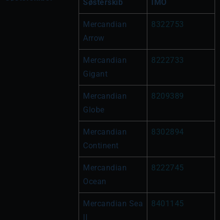
Søsterskib
IMO
Mercandian 
8322753
Arrow
Mercandian 
8222733
Gigant
Mercandian 
8209389
Globe
Mercandian 
8302894
Continent
Mercandian 
8222745
Ocean
Mercandian Sea 
8401145
II