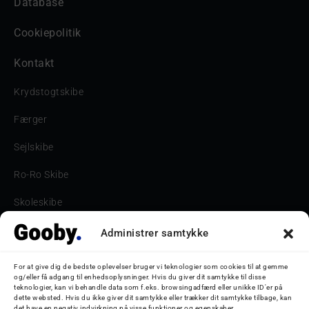
Database
Cookiepolitik
Kontakt
Krydstogtskibe
Færger
Sejlskibe
Ro-Ro Skibe
Skoleskibe
Havne & Turbåde samt restaurantionsskibe
Administrer samtykke
Havne og Turbåde
For at give dig de bedste oplevelser bruger vi teknologier som cookies til at gemme
og/eller få adgang til enhedsoplysninger. Hvis du giver dit samtykke til disse
Bilskib
teknologier, kan vi behandle data som f.eks. browsingadfærd eller unikke ID'er på
dette websted. Hvis du ikke giver dit samtykke eller trækker dit samtykke tilbage, kan
det have en negativ indvirkning på visse funktioner og egenskaber.