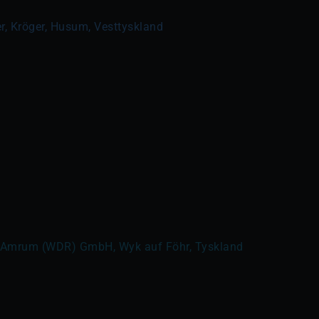
r, Kröger, Husum, Vesttyskland
r-Amrum (WDR) GmbH, Wyk auf Föhr, Tyskland