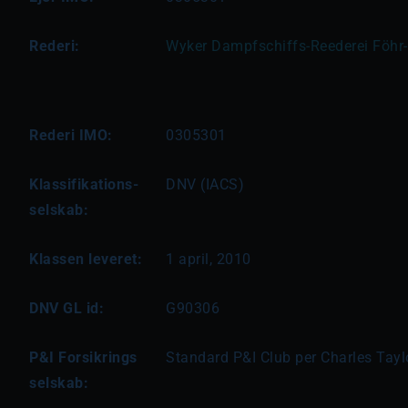
Rederi:
Wyker Dampfschiffs-Reederei Föh
Rederi IMO:
0305301
Klassifikations-
DNV (IACS)
selskab:
Klassen leveret:
1 april, 2010
DNV GL id:
G90306
P&I Forsikrings
Standard P&I Club per Charles Tayl
selskab: