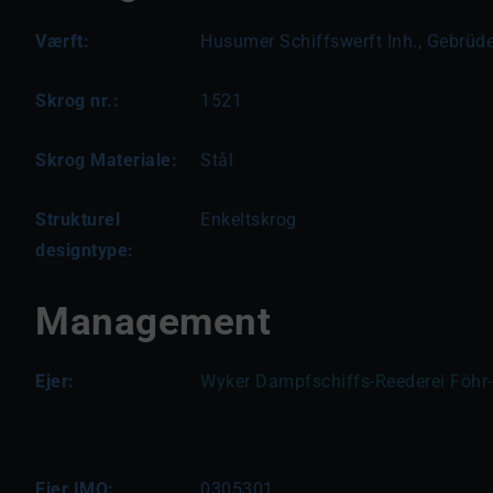
Værft:
Husumer Schiffswerft Inh., Gebrüde
Skrog nr.:
1521
Skrog Materiale:
Stål
Strukturel
Enkeltskrog
designtype:
Management
Ejer:
Wyker Dampfschiffs-Reederei Föh
Ejer IMO:
0305301