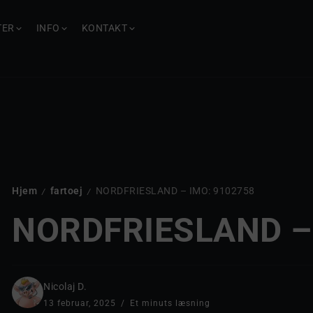
TER
INFO
KONTAKT
Hjem
fartoej
NORDFRIESLAND – IMO: 9102758
/
/
NORDFRIESLAND –
Nicolaj D.
13 februar, 2025
Et minuts læsning