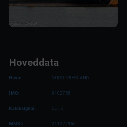
Hoveddata
Navn:
NORDFRIESLAND
IMO:
9102758
Kaldesignal:
DJLK
MMSI:
211222960