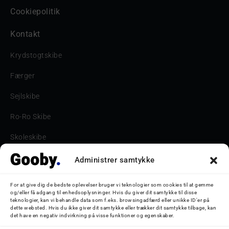
Cookiepolitik
Kontakt
Krydstogtskibe
Færger
Sejlskibe
Ro-Ro Skibe
Skoleskibe
Havne & Turbåde samt restaurantionsskibe
Administrer samtykke
Havne og Turbåde
For at give dig de bedste oplevelser bruger vi teknologier som cookies til at gemme
og/eller få adgang til enhedsoplysninger. Hvis du giver dit samtykke til disse
Bilskib
teknologier, kan vi behandle data som f.eks. browsingadfærd eller unikke ID'er på
dette websted. Hvis du ikke giver dit samtykke eller trækker dit samtykke tilbage, kan
det have en negativ indvirkning på visse funktioner og egenskaber.
Storebæltsbroen