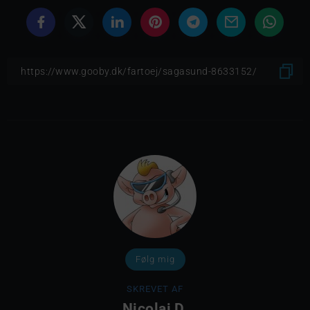
Følg mig
SKREVET AF
Nicolaj D.