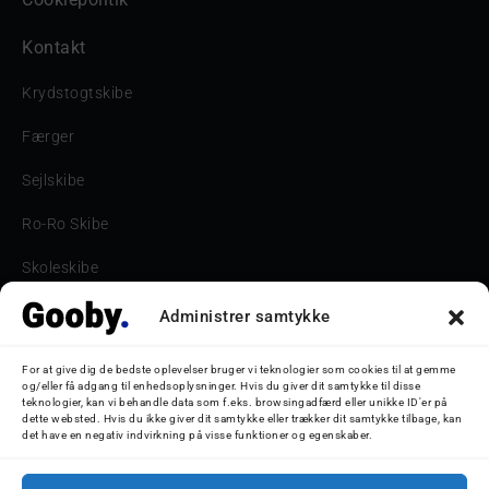
Kontakt
Krydstogtskibe
Færger
Sejlskibe
Ro-Ro Skibe
Skoleskibe
Havne & Turbåde samt restaurantionsskibe
Administrer samtykke
Havne og Turbåde
For at give dig de bedste oplevelser bruger vi teknologier som cookies til at gemme
og/eller få adgang til enhedsoplysninger. Hvis du giver dit samtykke til disse
Bilskib
teknologier, kan vi behandle data som f.eks. browsingadfærd eller unikke ID'er på
dette websted. Hvis du ikke giver dit samtykke eller trækker dit samtykke tilbage, kan
det have en negativ indvirkning på visse funktioner og egenskaber.
Storebæltsbroen
Oceanliner