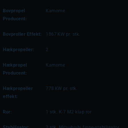
Bovpropel
Kamome
Producent:
Bovproller Effekt:
1867
KW pr. stk.
Hækpropeller:
2
Hækpropel
Kamome
Producent:
Hækpropeller
778
KW pr. stk.
effekt:
Ror:
1 stk. K-7 M2 klap ror
Stabilisator:
2 stk. Mitsubishi finne-stabilisator