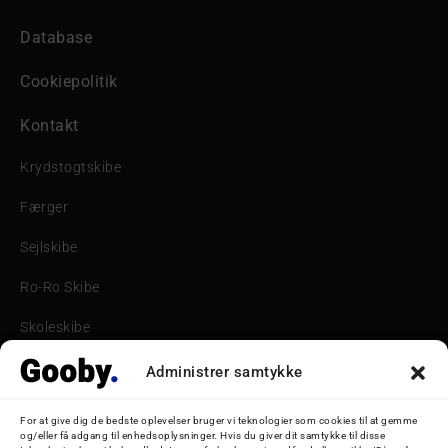
Database
Cookiepolitik
Kontakt
Krydstogtskibe
Færger
Sejlskibe
Ro-Ro Skibe
Skoleskibe
Havne & Turbåde samt restaurantionsskibe
Administrer samtykke
Havne og Turbåde
For at give dig de bedste oplevelser bruger vi teknologier som cookies til at gemme
og/eller få adgang til enhedsoplysninger. Hvis du giver dit samtykke til disse
Bilskib