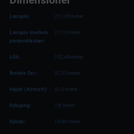
Dimensioner
Længde:
217,45
meter
Længde imellem
217,3
meter
perpendikulær:
LOA:
252,48
meter
Bredde Ext.:
32,25
meter
Højde (Airdraft):
51,5
meter
Dybgang:
7,8
meter
Dybde:
14,09
meter