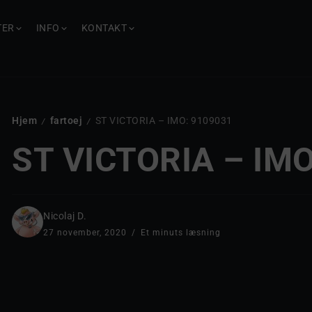
TER
INFO
KONTAKT
Hjem
fartoej
ST VICTORIA – IMO: 9109031
/
/
ST VICTORIA – IM
Nicolaj D.
27 november, 2020
Et minuts læsning