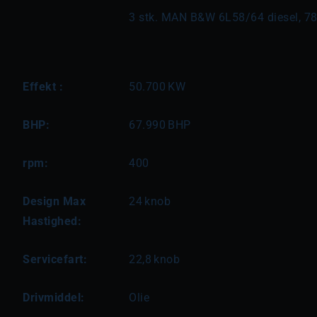
3 stk. MAN B&W 6L58/64 diesel, 7
Effekt :
50.700
KW
BHP:
67.990
BHP
rpm:
400
Design Max
24
knob
Hastighed:
Servicefart:
22,8
knob
Drivmiddel:
Olie