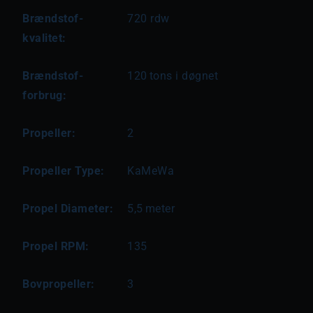
Brændstof-
720 rdw
kvalitet:
Brændstof-
120
tons i døgnet
forbrug:
Propeller:
2
Propeller Type:
KaMeWa
Propel Diameter:
5,5
meter
Propel RPM:
135
Bovpropeller:
3