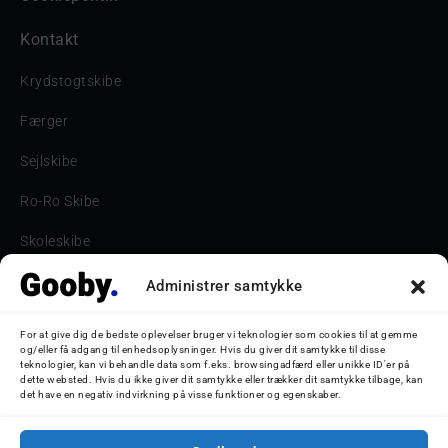
Kontakt
Krydstogtskibe
Færger
Sejlskibe
Ro-Ro Skibe
Skoleskibe
Havne & Turbåde samt restaurantionsskibe
Administrer samtykke
Havne og Turbåde
For at give dig de bedste oplevelser bruger vi teknologier som cookies til at gemme
og/eller få adgang til enhedsoplysninger. Hvis du giver dit samtykke til disse
Bilskib
teknologier, kan vi behandle data som f.eks. browsingadfærd eller unikke ID'er på
dette websted. Hvis du ikke giver dit samtykke eller trækker dit samtykke tilbage, kan
det have en negativ indvirkning på visse funktioner og egenskaber.
Storebæltsbroen
Oceanliner