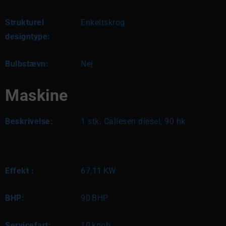
Strukturel
Enkeltskrog
designtype:
Bulbstævn:
Nej
Maskine
Beskrivelse:
1 stk. Callesen diesel, 90 hk
Effekt :
67,11
KW
BHP:
90
BHP
Servicefart:
10
knob