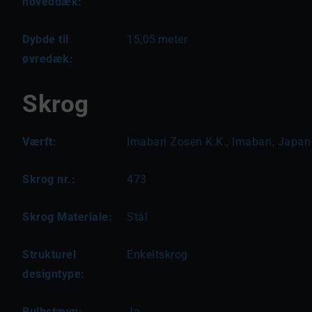
hoveddæk:
Dybde til
15,05
meter
øvredæk:
Skrog
Værft:
Imabari Zosen K.K., Imabari, Japan
Skrog nr.:
473
Skrog Materiale:
Stål
Strukturel
Enkeltskrog
designtype:
Bulbstævn:
Ja