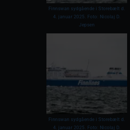
Finnswan sydgående i Storebælt d.
4. januar 2025. Foto: Nicolaj D.
Jepsen
Finnswan sydgående i Storebælt d.
4. januar 2025. Foto: Nicolaj D.