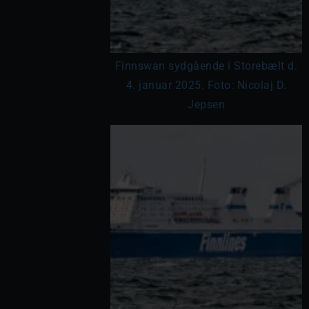
Finnswan sydgående i Storebælt d.
4. januar 2025. Foto: Nicolaj D.
Jepsen