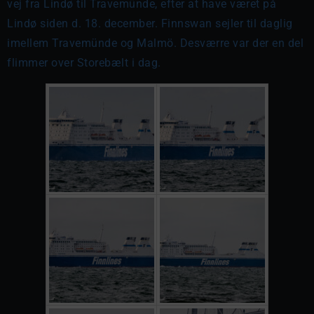
vej fra Lindø til Travemünde, efter at have været på
Lindø siden d. 18. december. Finnswan sejler til daglig
imellem Travemünde og Malmö. Desværre var der en del
flimmer over Storebælt i dag.