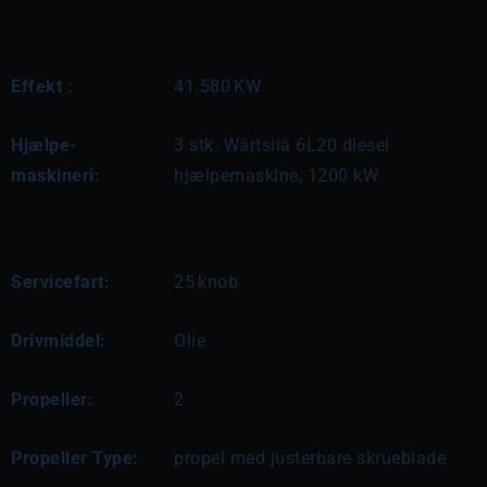
Effekt :
41.580
KW
Hjælpe-
3 stk. Wärtsilä 6L20 diesel 
maskineri:
hjælpemaskine, 1200 kW
Servicefart:
25
knob
Drivmiddel:
Olie
Propeller:
2
Propeller Type:
propel med justerbare skrueblade