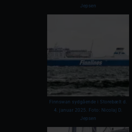
Jepsen
Finnswan sydgående i Storebælt d.
4. januar 2025. Foto: Nicolaj D.
Jepsen