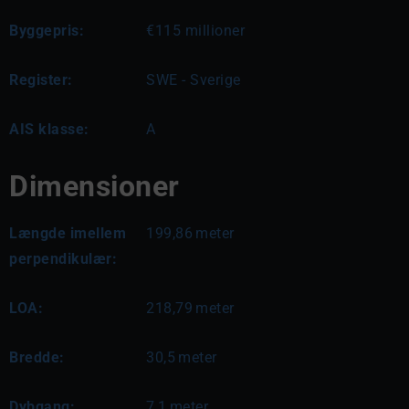
Byggepris:
€115 millioner
Register:
SWE - Sverige
AIS klasse:
A
Dimensioner
Længde imellem
199,86
meter
perpendikulær:
LOA:
218,79
meter
Bredde:
30,5
meter
Dybgang:
7,1
meter