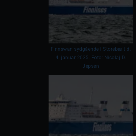
Finnswan sydgående i Storebælt d.
4. januar 2025. Foto: Nicolaj D.
Jepsen