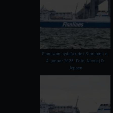
Finnswan sydgående i Storebælt d.
4. januar 2025. Foto: Nicolaj D.
Jepsen