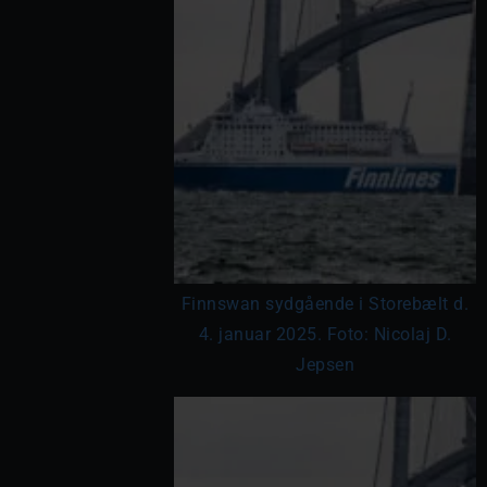
Finnswan sydgående i Storebælt d.
4. januar 2025. Foto: Nicolaj D.
Jepsen