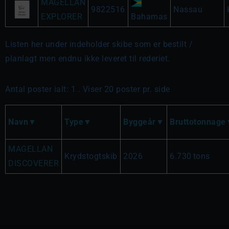
MAGELLAN
9822516
Nassau
EXPLORER
Bahamas
Listen her under indeholder skibe som er bestilt /
planlagt men endnu ikke leveret til rederiet.
Antal poster ialt: 1 . Viser 20 poster pr. side
Navn
Type
Byggeår
Bruttotonnage
MAGELLAN
Krydstogtskib
2026
6.730
tons
DISCOVERER