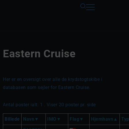
Eastern Cruise
Her er en oversigt over alle de krydstogtskibe i
databasen som sejler for Eastern Cruise.
Antal poster ialt: 1 . Viser 20 poster pr. side
Billede
Navn
IMO
Flag
Hjemhavn
Ty