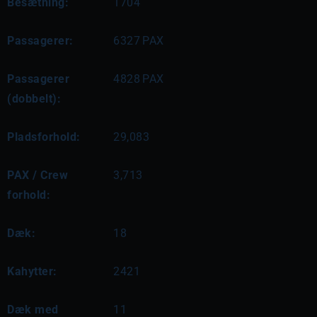
Besætning:
1704
Passagerer:
6327
PAX
Passagerer
4828
PAX
(dobbelt):
Pladsforhold:
29,083
PAX / Crew
3,713
forhold:
Dæk:
18
Kahytter:
2421
Dæk med
11