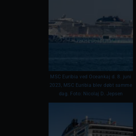
MSC Euribia ved Oceankaj d. 8. juni
2023, MSC Euribia blev døbt samme
dag. Foto: Nicolaj D. Jepsen