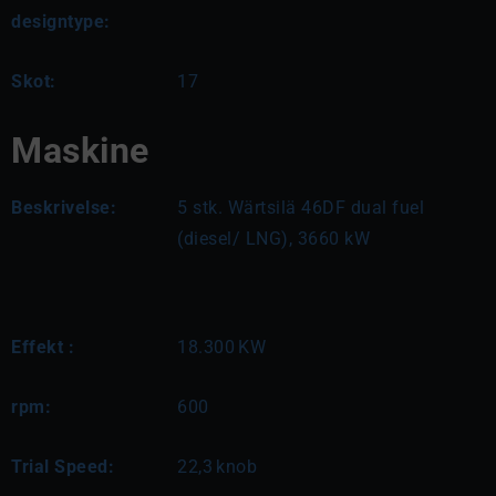
designtype:
Skot:
17
Maskine
Beskrivelse:
5 stk. Wärtsilä 46DF dual fuel 
(diesel/ LNG), 3660 kW
Effekt :
18.300
KW
rpm:
600
Trial Speed:
22,3
knob