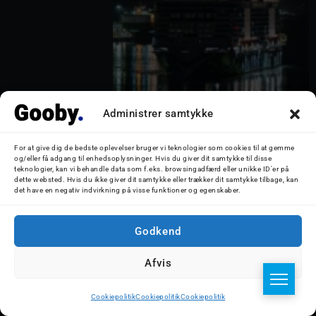
Administrer samtykke
MSC Euribia anløber Southampton
tidligt fredag morgen d. 15.
For at give dig de bedste oplevelser bruger vi teknologier som cookies til at gemme
og/eller få adgang til enhedsoplysninger. Hvis du giver dit samtykke til disse
december 2023. Foto: Nicolaj D.
teknologier, kan vi behandle data som f.eks. browsingadfærd eller unikke ID'er på
dette websted. Hvis du ikke giver dit samtykke eller trækker dit samtykke tilbage, kan
Jepsen
det have en negativ indvirkning på visse funktioner og egenskaber.
Godkend
Afvis
Cookiepolitik
Cookiepolitik
Cookiepolitik