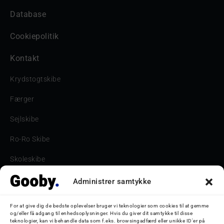
Database
Cookiepolitik
Kontakt
Krydstogtskibe
Færger
Sejlskibe
Ro-Ro Skibe
Skoleskibe
Havne & Turbåde samt restaurantionsskibe
Administrer samtykke
Havne og Turbåde
For at give dig de bedste oplevelser bruger vi teknologier som cookies til at gemme
og/eller få adgang til enhedsoplysninger. Hvis du giver dit samtykke til disse
Bilskib
teknologier, kan vi behandle data som f.eks. browsingadfærd eller unikke ID'er på