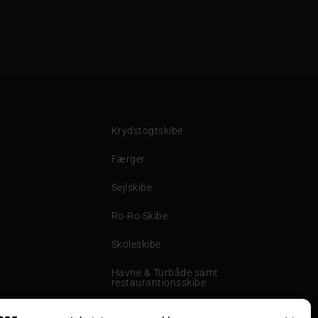
Krydstogtskibe
Færger
Sejlskibe
Ro-Ro Skibe
Skoleskibe
Havne & Turbåde samt
restaurantionsskibe
Havne og Turbåde