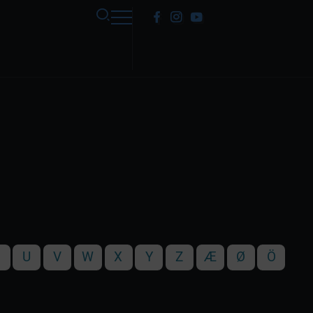
T
U
V
W
X
Y
Z
Æ
Ø
Ö