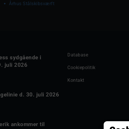
Århus Stålskibsværft
Database
ess sydgående i
. juli 2026
Cookiepolitik
Kontakt
elinie d. 30. juli 2026
erik ankommer til