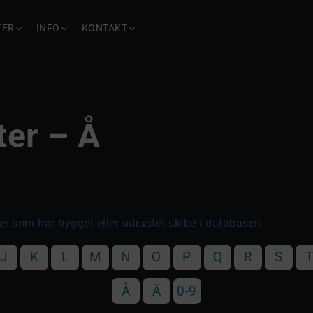
TER
INFO
KONTAKT
ter – Å
er som har bygget eller udrustet skibe i databasen.
J
K
L
M
N
O
P
Q
R
S
Å
Ä
0-9