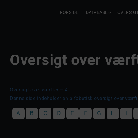
FORSIDE
DATABASE
OVERSIG
Oversigt over værf
Oversigt over værfter – Å.
Denne side indeholder en alfabetisk oversigt over værft
A
B
C
D
E
F
G
H
I