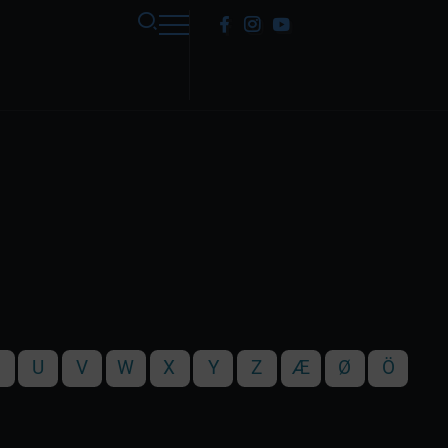
T
U
V
W
X
Y
Z
Æ
Ø
Ö