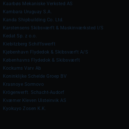
Kaarbøs Mekaniske Verksted AS
Kambara Uruguay S.A.
Kanda Shipbuilding Co. Ltd.
Karstensens Skibsværft & Maskinværksted I/S
Kedat Sp. z o.o.
Kiebitzberg Schiffswerft
Kjøbenhavn Flydedok & Skibsværft A/S
Københavns Flydedok & Skibsværft
Kockums Varv Ab
Koninklijke Schelde Groep BV
Krasnoye Sormovo
Krögerwerft. Schacht-Audorf
Kværner Kleven Ulsteinvik AS
Kyokuyo Zosen K.K.