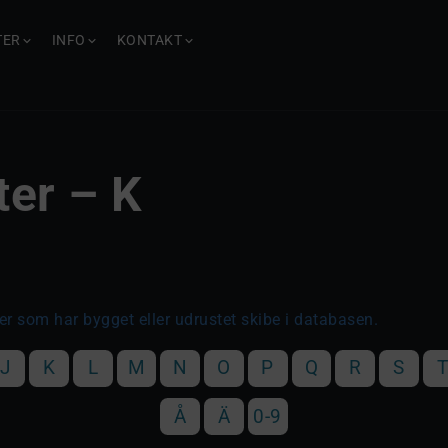
TER
INFO
KONTAKT
ter – K
er som har bygget eller udrustet skibe i databasen.
J
K
L
M
N
O
P
Q
R
S
Å
Ä
0-9