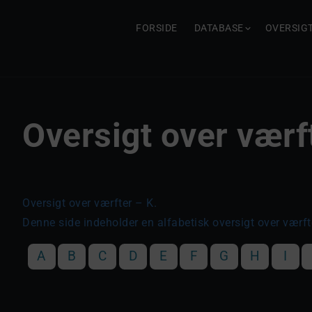
FORSIDE
DATABASE
OVERSIG
Oversigt over værf
Oversigt over værfter – K.
Denne side indeholder en alfabetisk oversigt over værft
A
B
C
D
E
F
G
H
I