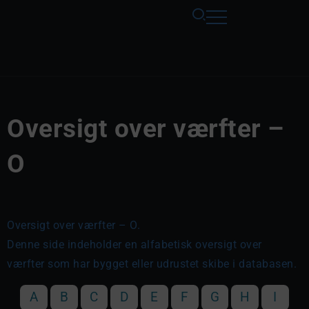
Oversigt over værfter –
O
Oversigt over værfter – O.
Denne side indeholder en alfabetisk oversigt over
værfter som har bygget eller udrustet skibe i databasen.
A
B
C
D
E
F
G
H
I