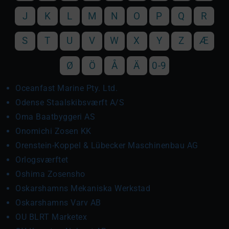
J
K
L
M
N
O
P
Q
R
S
T
U
V
W
X
Y
Z
Æ
Ø
Ö
Å
Ä
0-9
Oceanfast Marine Pty. Ltd.
Odense Staalskibsværft A/S
Oma Baatbyggeri AS
Onomichi Zosen KK
Orenstein-Koppel & Lübecker Maschinenbau AG
Orlogsværftet
Oshima Zosensho
Oskarshamns Mekaniska Werkstad
Oskarshamns Varv AB
OU BLRT Marketex